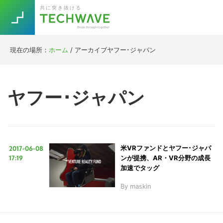
Skip
Skip
Skip
Skip
共に突き抜ける
to
to
to
to
primary
main
primary
footer
navigation
content
sidebar
現在の場所：
ホーム
/
アーカイブヤフー･ジャパン
Trend
今話題の注目キーワード
Keywords
ヤフー･ジャパン
5G
Asana
テレワーク
TOPICS
ニューノーマル
2017-06-08
米VRファンドとヤフー･ジャパ
[Startup]
RE:LIFE
17:19
ンが提携、AR・VR分野の成長
加速でタッグ
By
maskin
[Voice Edition]
Re:Work
Daily
Weekly
Monthly
[YouTube]
AI