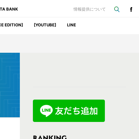
ATA BANK
情報提供について
CE EDITION]
[YOUTUBE]
LINE
最
初
の
サ
イ
ド
バ
RANKING