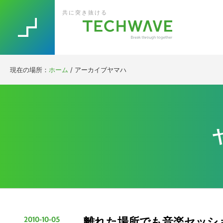
Skip
Skip
Skip
Skip
共に突き抜ける
to
to
to
to
primary
main
primary
footer
navigation
content
sidebar
現在の場所：
ホーム
/
アーカイブヤマハ
2010-10-05
離れた場所でも音楽セッショ