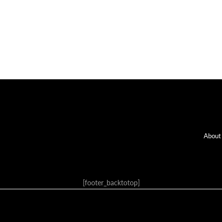
Fo
About
[footer_backtotop]