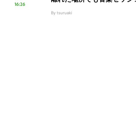
16:26
By
tsuruaki