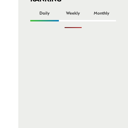
ー
Daily
Weekly
Monthly