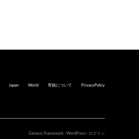
oter
Japan
World
寄稿について
PrivacyPolicy
Genesis Framework
·
WordPress
·
ログイン