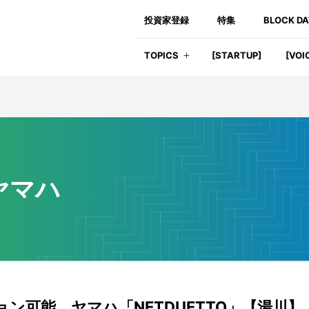
投資家登録
特集
BLOCK D
TOPICS
[STARTUP]
[VOI
ヤマハ
ン可能 ヤマハ「NETDUETTO」【湯川】