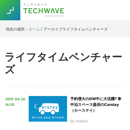
Skip
Skip
Skip
Skip
共に突き抜ける
to
to
to
to
primary
main
primary
footer
navigation
content
sidebar
現在の場所：
ホーム
/
アーカイブライフタイムベンチャーズ
Trend
今話題の注目キーワード
Keywords
ライフタイムベンチャー
ズ
5G
Asana
テレワーク
TOPICS
ニューノーマル
[Startup]
RE:LIFE
2019-04-26
予約増大のGW中に大活躍? 車
16:30
中泊スペース提供のCarstay
[Voice Edition]
Re:Work
（カーステイ）
Daily
Weekly
Monthly
By
maskin
[YouTube]
AI