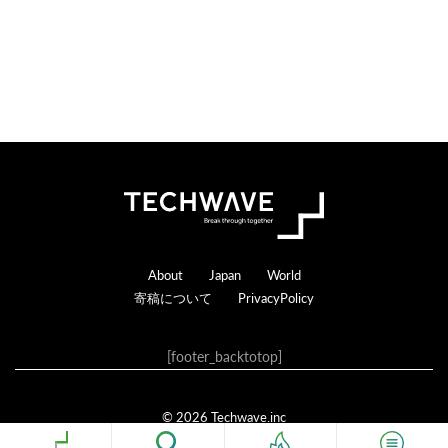
る
Footer
About
Japan
World
寄稿について
PrivacyPolicy
[footer_backtotop]
© 2026 Techwave.inc
Genesis Framework
·
WordPress
·
ログイン