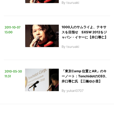
By
tsuruaki
2011-10-07
1000人のサムライよ、テキサ
13:00
スを目指せ SXSW 2012をジ
ャパン・イヤーに【井口尊仁】
By
tsuruaki
こ
の
サ
イ
2010-05-30
「東京Camp 位置とAR」のキ
11:31
ーノート：TonchidotのCEO、
ト
井口尊仁氏 【三橋ゆか里】
を
検
By
yukari0707
索
す
る