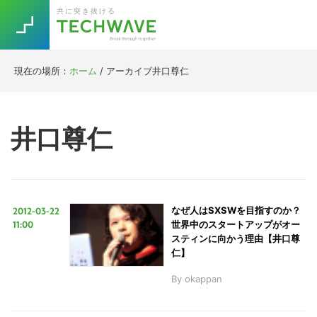
Skip
Skip
Skip
Skip
共に突き抜ける
to
to
to
to
primary
main
primary
footer
navigation
content
sidebar
現在の場所：
ホーム
/
アーカイブ井口尊仁
Trend
今話題の注目キーワード
Keywords
井口尊仁
5G
Asana
テレワーク
TOPICS
ニューノーマル
2012-03-22
なぜ人はSXSWを目指すのか？
[Startup]
RE:LIFE
11:00
世界中のスタートアップがオー
スティンに向かう理由【井口尊
仁】
[Voice Edition]
Re:Work
By
okappan
Daily
Weekly
Monthly
[YouTube]
AI