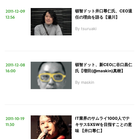
2011-12-09
頓智ドット井口尊仁氏、CEO退
12:56
任の理由を語る【湯川】
LINE
暗号資産
By
tsuruaki
投資家登録
Drone
特集
VR/AR
2011-12-08
頓智ドット、新CEOに谷口昌仁
16:00
氏【増田(@maskin)真樹】
By
maskin
Block Data Bank
2011-10-19
IT業界のサムライ1000人でテ
11:30
キサスSXSWを目指すことの意
味 【井口尊仁】