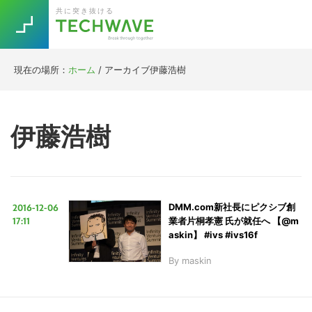
Skip
Skip
Skip
Skip
共に突き抜ける
to
to
to
to
primary
main
primary
footer
navigation
content
sidebar
現在の場所：
ホーム
/
アーカイブ伊藤浩樹
Trend
今話題の注目キーワード
Keywords
伊藤浩樹
5G
Asana
テレワーク
TOPICS
ニューノーマル
2016-12-06
DMM.com新社長にピクシブ創
[Startup]
RE:LIFE
17:11
業者片桐孝憲 氏が就任へ 【@m
askin】 #ivs #ivs16f
By
maskin
[Voice Edition]
Re:Work
Daily
Weekly
Monthly
[YouTube]
AI