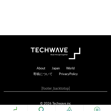
る
Footer
About
Japan
World
寄稿について
PrivacyPolicy
[footer_backtotop]
© 2026 Techwave.inc
Genesis Framework
·
WordPress
·
ログイン