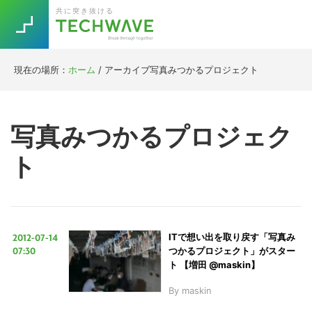
Skip
Skip
Skip
Skip
共に突き抜ける
to
to
to
to
primary
main
primary
footer
navigation
content
sidebar
現在の場所：
ホーム
/
アーカイブ写真みつかるプロジェクト
Trend
今話題の注目キーワード
Keywords
写真みつかるプロジェク
ト
5G
Asana
テレワーク
TOPICS
ニューノーマル
[Startup]
RE:LIFE
2012-07-14
ITで想い出を取り戻す「写真み
07:30
つかるプロジェクト」がスター
[Voice Edition]
Re:Work
ト 【増田 @maskin】
Daily
Weekly
Monthly
By
maskin
[YouTube]
AI