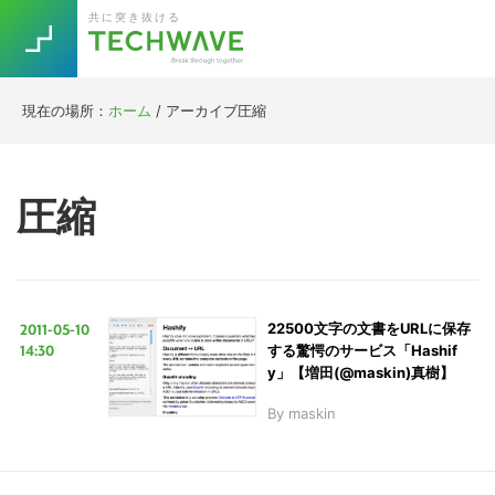
Skip
Skip
Skip
Skip
共に突き抜ける
to
to
to
to
primary
main
primary
footer
navigation
content
sidebar
現在の場所：
ホーム
/
アーカイブ圧縮
Trend
今話題の注目キーワード
Keywords
圧縮
5G
Asana
テレワーク
TOPICS
ニューノーマル
2011-05-10
22500文字の文書をURLに保存
[Startup]
RE:LIFE
14:30
する驚愕のサービス「Hashif
y」【増田(@maskin)真樹】
By
maskin
[Voice Edition]
Re:Work
Daily
Weekly
Monthly
[YouTube]
AI