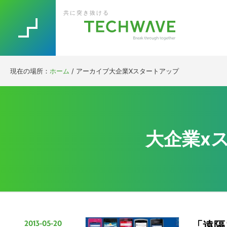
Skip
Skip
Skip
Skip
共に突き抜ける
to
to
to
to
primary
main
primary
footer
navigation
content
sidebar
現在の場所：
ホーム
/
アーカイブ大企業Xスタートアップ
大企業x
2013-05-20
「遠隔