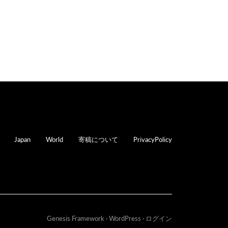
oter
Japan
World
寄稿について
PrivacyPolicy
Genesis Framework
·
WordPress
·
ログイン