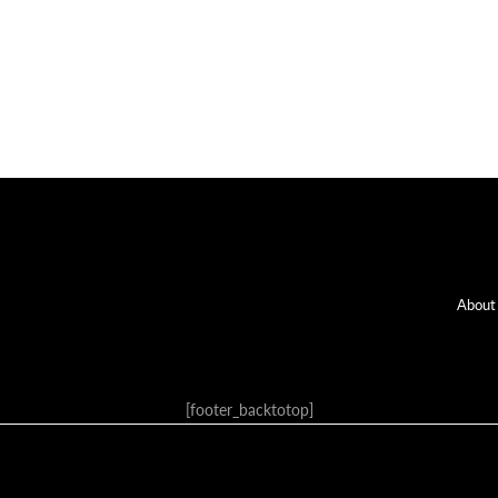
Fo
About
[footer_backtotop]