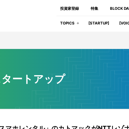
投資家登録
特集
BLOCK D
TOPICS
[STARTUP]
[VOI
スタートアップ
スマホレンタル」のカトマックがNTTレゾ