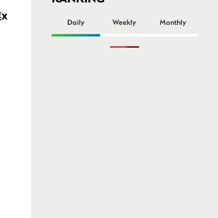
ー
x
Daily
Weekly
Monthly