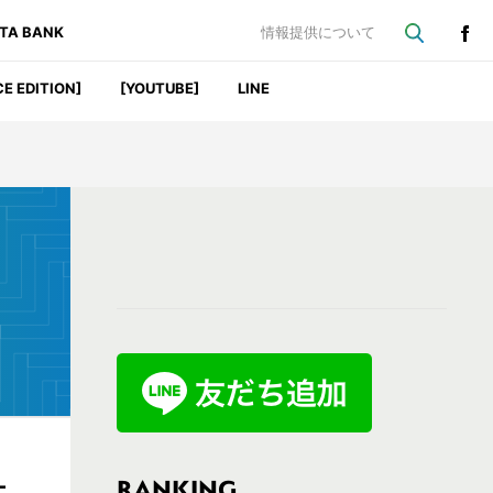
ATA BANK
情報提供について
CE EDITION]
[YOUTUBE]
LINE
最
初
の
サ
イ
ド
バ
RANKING
ナ