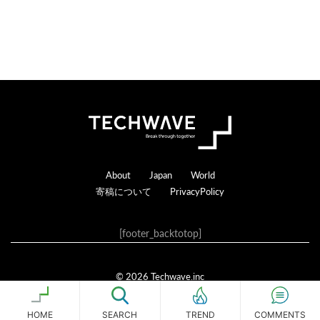
る
Footer
About
Japan
World
寄稿について
PrivacyPolicy
[footer_backtotop]
© 2026 Techwave.inc
Genesis Framework
·
WordPress
·
ログイン
HOME
SEARCH
COMMENTS
TREND