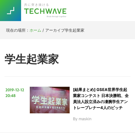
Skip
Skip
Skip
Skip
共に突き抜ける
to
to
to
to
primary
main
primary
footer
navigation
content
sidebar
現在の場所：
ホーム
/
アーカイブ学生起業家
Trend
今話題の注目キーワード
Keywords
学生起業家
5G
Asana
テレワーク
TOPICS
ニューノーマル
2019-12-12
[結果まとめ] GSEA世界学生起
[Startup]
RE:LIFE
20:48
業家コンテスト 日本決勝戦、全
員法人設立済みの凄腕学生アン
トレープレナー4人のピッチ
[Voice Edition]
Re:Work
By
maskin
Daily
Weekly
Monthly
[YouTube]
AI