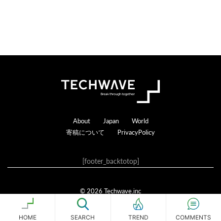
る
Footer
About
Japan
World
寄稿について
PrivacyPolicy
[footer_backtotop]
© 2026 Techwave.inc
Genesis Framework
·
WordPress
·
ログイン
HOME
SEARCH
COMMENTS
TREND