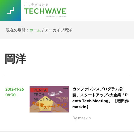
Skip
Skip
Skip
Skip
共に突き抜ける
to
to
to
to
primary
main
primary
footer
navigation
content
sidebar
現在の場所：
ホーム
/
アーカイブ岡洋
Trend
今話題の注目キーワード
Keywords
岡洋
5G
Asana
テレワーク
TOPICS
ニューノーマル
2012-11-26
カンファレンスプログラム公
[Startup]
RE:LIFE
08:30
開、スタートアップx大企業「P
enta Tech Meeting」 【増田@
maskin】
[Voice Edition]
Re:Work
By
maskin
Daily
Weekly
Monthly
[YouTube]
AI