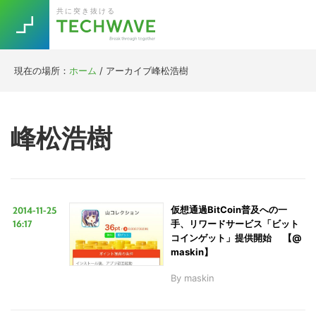
Skip
Skip
Skip
Skip
共に突き抜ける
to
to
to
to
primary
main
primary
footer
navigation
content
sidebar
現在の場所：
ホーム
/
アーカイブ峰松浩樹
Trend
今話題の注目キーワード
Keywords
峰松浩樹
5G
Asana
テレワーク
TOPICS
ニューノーマル
2014-11-25
仮想通過BitCoin普及への一
[Startup]
RE:LIFE
16:17
手、リワードサービス「ビット
コインゲット」提供開始 【@
maskin】
[Voice Edition]
Re:Work
By
maskin
Daily
Weekly
Monthly
[YouTube]
AI