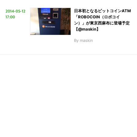
2014-05-12
日本初となるビットコインATM
17:00
「ROBOCOIN（ロボコイ
LINE
暗号資産
ン）」が東京西麻布に登場予定
【@maskin】
By
maskin
投資家登録
Drone
特集
VR/AR
Block Data Bank
こ
の
サ
イ
ト
を