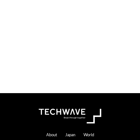
検
索
す
る
Footer
About
Japan
World