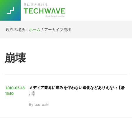
Skip
Skip
Skip
Skip
共に突き抜ける
to
to
to
to
primary
main
primary
footer
navigation
content
sidebar
現在の場所：
ホーム
/
アーカイブ崩壊
Trend
今話題の注目キーワード
Keywords
崩壊
5G
Asana
テレワーク
TOPICS
ニューノーマル
2010-03-18
メディア業界に痛みを伴わない進化などありえない【湯
[Startup]
RE:LIFE
13:10
川】
By
tsuruaki
[Voice Edition]
Re:Work
Daily
Weekly
Monthly
[YouTube]
AI