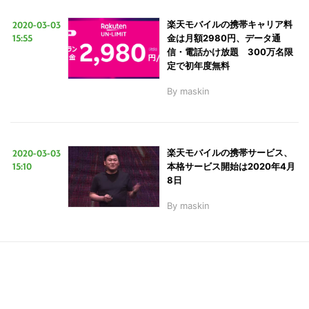
2020-03-03
楽天モバイルの携帯キャリア料
15:55
金は月額2980円、データ通
LINE
暗号資産
信・電話かけ放題 300万名限
定で初年度無料
By
maskin
投資家登録
Drone
特集
VR/AR
2020-03-03
楽天モバイルの携帯サービス、
15:10
本格サービス開始は2020年4月
8日
Block Data Bank
By
maskin
こ
の
サ