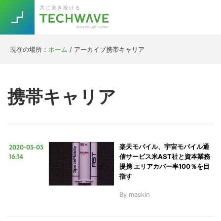
Skip
Skip
Skip
Skip
共に突き抜ける
to
to
to
to
primary
main
primary
footer
navigation
content
sidebar
現在の場所：
ホーム
/
アーカイブ携帯キャリア
Trend
今話題の注目キーワード
Keywords
携帯キャリア
5G
Asana
テレワーク
TOPICS
ニューノーマル
2020-03-03
楽天モバイル、宇宙モバイル通
[Startup]
RE:LIFE
16:14
信サービス米AST社と資本業務
提携 エリアカバー率100％を目
指す
[Voice Edition]
Re:Work
By
maskin
Daily
Weekly
Monthly
[YouTube]
AI