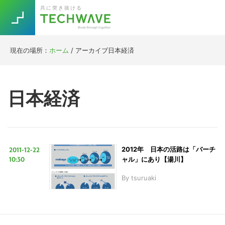
Skip
Skip
Skip
Skip
共に突き抜ける
to
to
to
to
primary
main
primary
footer
navigation
content
sidebar
現在の場所：
ホーム
/
アーカイブ日本経済
Trend
今話題の注目キーワード
Keywords
日本経済
5G
Asana
テレワーク
TOPICS
ニューノーマル
2011-12-22
2012年 日本の活路は「バーチ
[Startup]
RE:LIFE
10:30
ャル」にあり【湯川】
By
tsuruaki
[Voice Edition]
Re:Work
Daily
Weekly
Monthly
[YouTube]
AI