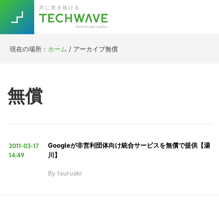
Skip
Skip
Skip
Skip
共に突き抜ける
to
to
to
to
primary
main
primary
footer
navigation
content
sidebar
現在の場所：
ホーム
/
アーカイブ無償
Trend
今話題の注目キーワード
Keywords
無償
5G
Asana
テレワーク
TOPICS
ニューノーマル
2011-03-17
Googleが非営利団体向け統合サービスを無償で提供【湯
[Startup]
RE:LIFE
14:49
川】
By
tsuruaki
[Voice Edition]
Re:Work
Daily
Weekly
Monthly
[YouTube]
AI