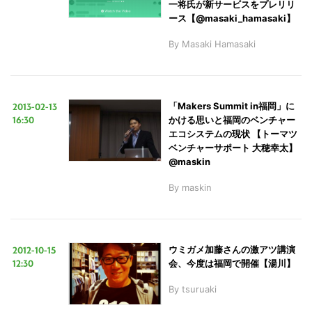
一将氏が新サービスをプレリリ
ース【@masaki_hamasaki】
By
Masaki Hamasaki
こ
の
サ
2013-02-13
「Makers Summit in福岡」に
16:30
かける思いと福岡のベンチャー
イ
エコシステムの現状 【トーマツ
ト
ベンチャーサポート 大穂幸太】
を
@maskin
検
By
maskin
索
す
る
2012-10-15
ウミガメ加藤さんの激アツ講演
12:30
会、今度は福岡で開催【湯川】
By
tsuruaki