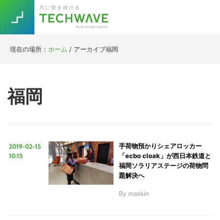
Skip
Skip
Skip
Skip
共に突き抜ける
to
to
to
to
primary
main
primary
footer
navigation
content
sidebar
現在の場所：
ホーム
/
アーカイブ福岡
Trend
今話題の注目キーワード
Keywords
福岡
5G
Asana
テレワーク
TOPICS
ニューノーマル
2019-02-15
手荷物預かりシェアロッカー
[Startup]
RE:LIFE
10:15
「ecbo cloak」が西日本鉄道と
福岡ソラリアステージの荷物問
題解決へ
[Voice Edition]
Re:Work
By
maskin
Daily
Weekly
Monthly
[YouTube]
AI