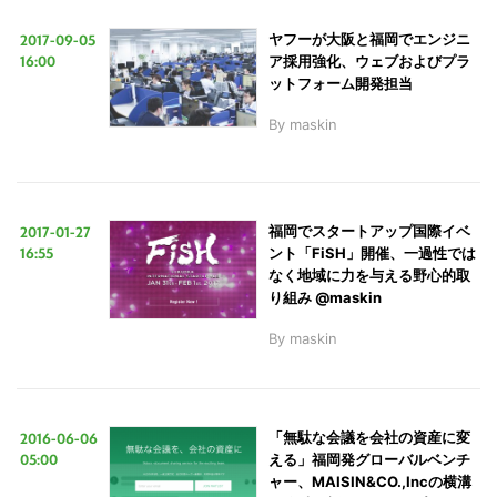
2017-09-05
ヤフーが大阪と福岡でエンジニ
16:00
ア採用強化、ウェブおよびプラ
LINE
暗号資産
ットフォーム開発担当
By
maskin
投資家登録
Drone
特集
VR/AR
2017-01-27
福岡でスタートアップ国際イベ
16:55
ント「FiSH」開催、一過性では
なく地域に力を与える野心的取
り組み @maskin
Block Data Bank
By
maskin
2016-06-06
「無駄な会議を会社の資産に変
05:00
える」福岡発グローバルベンチ
ャー、MAISIN&CO.,Incの横溝