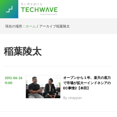
Skip
Skip
Skip
Skip
共に突き抜ける
to
to
to
to
primary
main
primary
footer
navigation
content
sidebar
現在の場所：
ホーム
/
アーカイブ稲葉陵太
Trend
今話題の注目キーワード
Keywords
稲葉陵太
5G
Asana
テレワーク
TOPICS
ニューノーマル
2012-06-26
オープンから１年、楽天の底力
[Startup]
RE:LIFE
11:00
で市場が拡大ーインドネシアの
EC事情2【本田】
By
okappan
[Voice Edition]
Re:Work
Daily
Weekly
Monthly
[YouTube]
AI