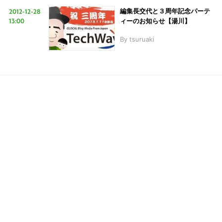
2012-12-28
編集長交代と３周年記念パーテ
13:00
ィーのお知らせ【湯川】
LINE
暗号資産
By
tsuruaki
投資家登録
Drone
特集
VR/AR
Block Data Bank
こ
の
サ
イ
ト
を