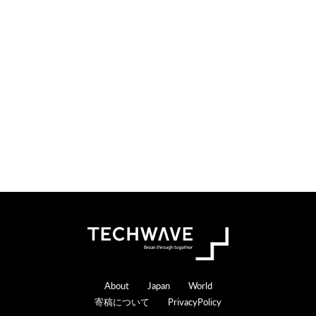
検
索
す
る
Footer
About
Japan
World
寄稿について
PrivacyPolicy