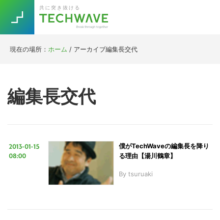
Skip
Skip
Skip
Skip
共に突き抜ける
to
to
to
to
primary
main
primary
footer
navigation
content
sidebar
現在の場所：
ホーム
/
アーカイブ編集長交代
Trend
今話題の注目キーワード
Keywords
編集長交代
5G
Asana
テレワーク
TOPICS
ニューノーマル
2013-01-15
僕がTechWaveの編集長を降り
[Startup]
RE:LIFE
08:00
る理由【湯川鶴章】
By
tsuruaki
[Voice Edition]
Re:Work
Daily
Weekly
Monthly
[YouTube]
AI