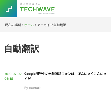
Skip
Skip
Skip
Skip
共に突き抜ける
to
to
to
to
primary
main
primary
footer
navigation
content
sidebar
現在の場所：
ホーム
/
アーカイブ自動翻訳
Trend
今話題の注目キーワード
Keywords
自動翻訳
5G
Asana
テレワーク
TOPICS
ニューノーマル
2010-02-09
Google開発中の自動通訳フォンは、ほんにゃくこんにゃ
[Startup]
RE:LIFE
06:45
くだ
By
tsuruaki
[Voice Edition]
Re:Work
Daily
Weekly
Monthly
[YouTube]
AI