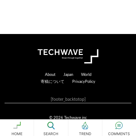
る
Footer
About
Japan
World
寄稿について
PrivacyPolicy
[footer_backtotop]
© 2026 Techwave.inc
Genesis Framework
·
WordPress
·
ログイン
HOME
SEARCH
COMMENTS
TREND