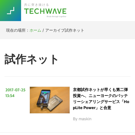
Skip
Skip
Skip
Skip
共に突き抜ける
to
to
to
to
primary
main
primary
footer
navigation
content
sidebar
現在の場所：
ホーム
/
アーカイブ試作ネット
Trend
今話題の注目キーワード
Keywords
試作ネット
5G
Asana
テレワーク
TOPICS
ニューノーマル
2017-07-25
京都試作ネットが早くも第二弾
[Startup]
RE:LIFE
13:54
投資へ、ニューヨークのバッテ
リーシェアリングサービス「Ho
pLite Power」と合意
[Voice Edition]
Re:Work
By
maskin
Daily
Weekly
Monthly
[YouTube]
AI