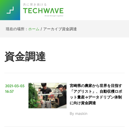
Skip
Skip
Skip
Skip
共に突き抜ける
to
to
to
to
primary
main
primary
footer
navigation
content
sidebar
現在の場所：
ホーム
/
アーカイブ資金調達
Trend
今話題の注目キーワード
Keywords
資金調達
5G
Asana
テレワーク
TOPICS
ニューノーマル
2021-03-03
宮崎県の農家から世界を目指す
[Startup]
RE:LIFE
16:57
「アグリスト」、自動収穫ロボ
ット量産→データドリブン体制
に向け資金調達
[Voice Edition]
Re:Work
By
maskin
Daily
Weekly
Monthly
[YouTube]
AI