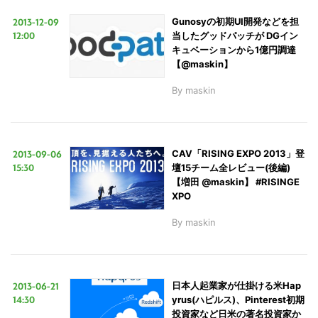
2013-12-09
Gunosyの初期UI開発などを担
12:00
当したグッドパッチが DGイン
キュベーションから1億円調達
【@maskin】
By
maskin
こ
2013-09-06
CAV「RISING EXPO 2013」登
の
15:30
壇15チーム全レビュー(後編)
サ
【増田 @maskin】 #RISINGE
XPO
イ
ト
By
maskin
を
検
索
2013-06-21
日本人起業家が仕掛ける米Hap
す
14:30
yrus(ハピルス)、Pinterest初期
投資家など日米の著名投資家か