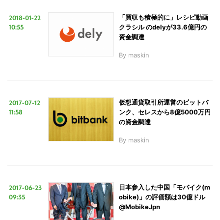
2018-01-22
「買収も積極的に」レシピ動画
10:55
クラシル のdelyが33.6億円の
LINE
暗号資産
資金調達
By
maskin
投資家登録
Drone
特集
VR/AR
2017-07-12
仮想通貨取引所運営のビットバ
11:58
ンク、セレスから8億5000万円
の資金調達
Block Data Bank
By
maskin
2017-06-23
日本参入した中国「モバイク(m
09:35
obike)」の評価額は30億ドル
@MobikeJpn