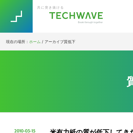
Skip
Skip
Skip
Skip
共に突き抜ける
to
to
to
to
primary
main
primary
footer
navigation
content
sidebar
現在の場所：
ホーム
/
アーカイブ質低下
2010-03-15
米有力紙の質が低下してき