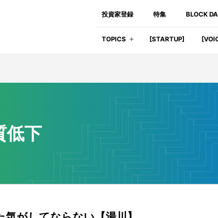
投資家登録
特集
BLOCK D
TOPICS
[STARTUP]
[VOI
質低下
た気がしてならない【湯川】