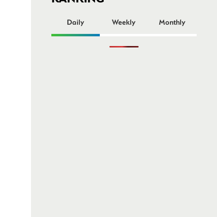
ー
Daily
Weekly
Monthly