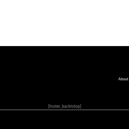
Fo
About
[footer_backtotop]