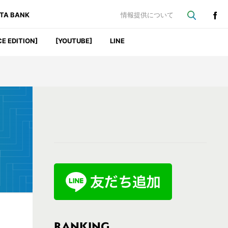
ATA BANK
情報提供について
CE EDITION]
[YOUTUBE]
LINE
最
初
の
サ
イ
ド
バ
RANKING