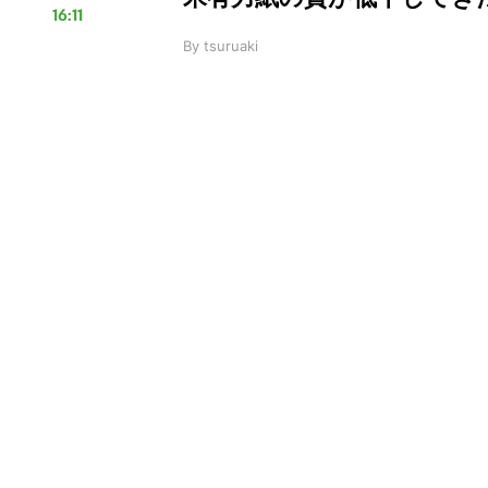
16:11
By
tsuruaki