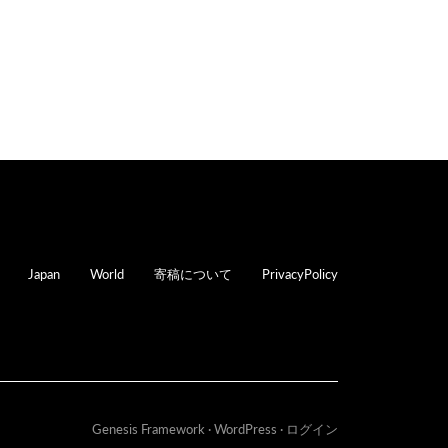
oter
Japan
World
寄稿について
PrivacyPolicy
Genesis Framework
·
WordPress
·
ログイン