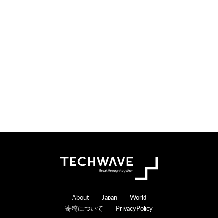
検
索
す
る
Footer
About
Japan
World
寄稿について
PrivacyPolicy