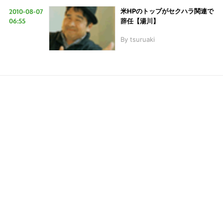
2010-08-07
米HPのトップがセクハラ関連で
06:55
辞任【湯川】
LINE
暗号資産
By
tsuruaki
投資家登録
Drone
特集
VR/AR
Block Data Bank
こ
の
サ
イ
ト
を