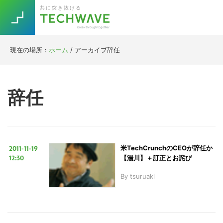
Skip
Skip
Skip
Skip
共に突き抜ける
to
to
to
to
primary
main
primary
footer
navigation
content
sidebar
現在の場所：
ホーム
/
アーカイブ辞任
Trend
今話題の注目キーワード
Keywords
辞任
5G
Asana
テレワーク
TOPICS
ニューノーマル
2011-11-19
米TechCrunchのCEOが辞任か
[Startup]
RE:LIFE
12:30
【湯川】＋訂正とお詫び
By
tsuruaki
[Voice Edition]
Re:Work
Daily
Weekly
Monthly
[YouTube]
AI