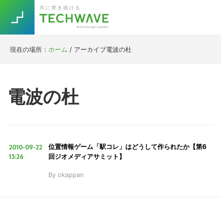
Skip
Skip
Skip
Skip
共に突き抜ける
to
to
to
to
primary
main
primary
footer
navigation
content
sidebar
現在の場所：
ホーム
/
アーカイブ電波の杜
Trend
今話題の注目キーワード
Keywords
電波の杜
5G
Asana
テレワーク
TOPICS
ニューノーマル
2010-09-22
位置情報ゲーム「駅コレ」はどうして作られたか【第6
[Startup]
RE:LIFE
13:26
回ジオメディアサミット】
By
okappan
[Voice Edition]
Re:Work
Daily
Weekly
Monthly
[YouTube]
AI