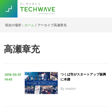
Skip
Skip
Skip
Skip
共に突き抜ける
to
to
to
to
primary
main
primary
footer
navigation
content
sidebar
現在の場所：
ホーム
/
アーカイブ高瀬章充
Trend
今話題の注目キーワード
Keywords
高瀬章充
5G
Asana
テレワーク
TOPICS
ニューノーマル
2018-05-07
つくば市がスタートアップ振興
[Startup]
RE:LIFE
14:45
に本腰
By
maskin
[Voice Edition]
Re:Work
Daily
Weekly
Monthly
[YouTube]
AI