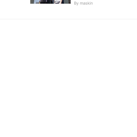
By
maskin
こ
の
サ
イ
ト
を
検
索
す
る