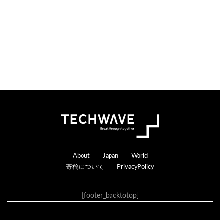
Footer
About
Japan
World
寄稿について
PrivacyPolicy
[footer_backtotop]