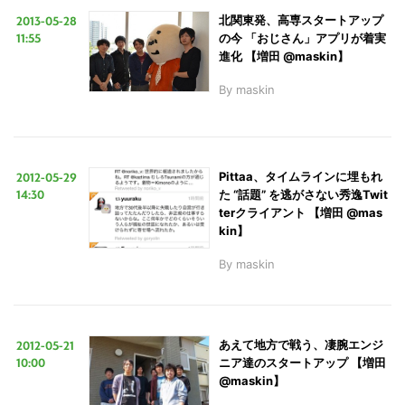
2013-05-28
北関東発、高専スタートアップ
11:55
の今 「おじさん」アプリが着実
進化 【増田 @maskin】
LINE
暗号資産
By
maskin
投資家登録
Drone
2012-05-29
Pittaa、タイムラインに埋もれ
特集
VR/AR
14:30
た “話題” を逃がさない秀逸Twit
terクライアント 【増田 @mas
kin】
Block Data Bank
By
maskin
2012-05-21
あえて地方で戦う、凄腕エンジ
10:00
ニア達のスタートアップ 【増田
@maskin】