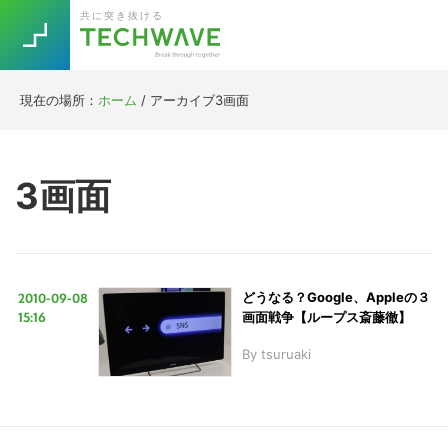
Skip
Skip
Skip
Skip
共に突き抜ける
to
to
to
to
primary
main
primary
footer
navigation
content
sidebar
現在の場所：
ホーム
/
アーカイブ3画面
Trend
今話題の注目キーワード
Keywords
3画面
5G
Asana
テレワーク
TOPICS
ニューノーマル
2010-09-08
どうなる？Google、Appleの３
[Startup]
RE:LIFE
15:16
画面戦争【ループス斎藤徹】
By
tsuruaki
[Voice Edition]
Re:Work
Daily
Weekly
Monthly
[YouTube]
AI