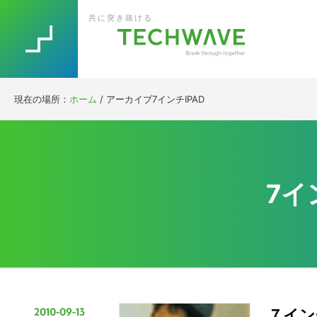
Skip
Skip
Skip
Skip
共に突き抜ける
to
to
to
to
primary
main
primary
footer
navigation
content
sidebar
現在の場所：
ホーム
/
アーカイブ7インチIPAD
7イ
2010-09-13
７インチ