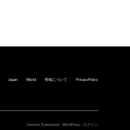
oter
Japan
World
寄稿について
PrivacyPolicy
Genesis Framework
·
WordPress
·
ログイン