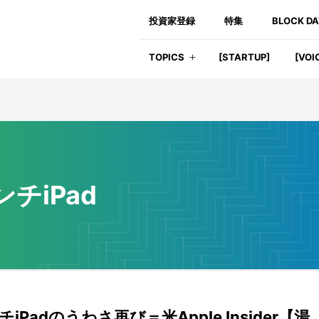
投資家登録
特集
BLOCK D
TOPICS
[STARTUP]
[VOI
ンチiPad
iPadのうわさ再び＝米Apple Insider【湯