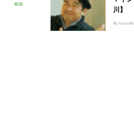
11:31
川】
By
tsuruaki