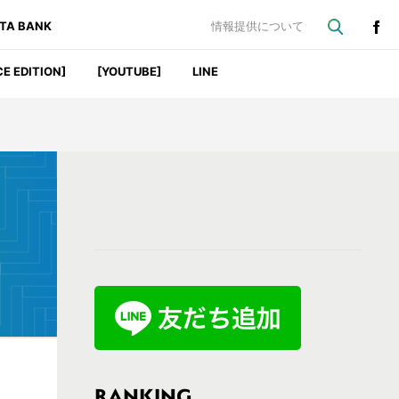
ATA BANK
情報提供について
CE EDITION]
[YOUTUBE]
LINE
最
初
の
サ
イ
ド
バ
RANKING