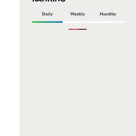
ー
Daily
Weekly
Monthly