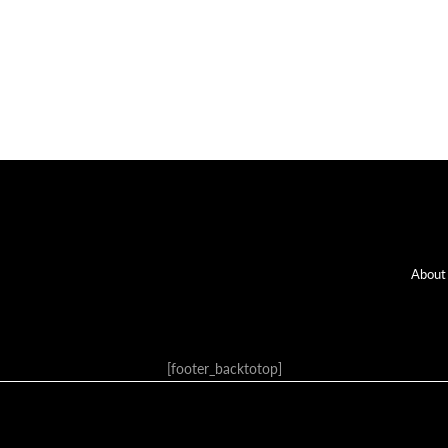
Fo
About
[footer_backtotop]