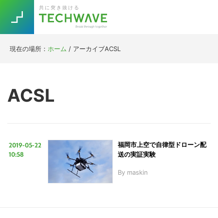
Skip
Skip
Skip
Skip
共に突き抜ける
to
to
to
to
primary
main
primary
footer
navigation
content
sidebar
現在の場所：
ホーム
/
アーカイブACSL
Trend
今話題の注目キーワード
Keywords
ACSL
5G
Asana
テレワーク
TOPICS
ニューノーマル
2019-05-22
福岡市上空で自律型ドローン配
[Startup]
RE:LIFE
10:58
送の実証実験
By
maskin
[Voice Edition]
Re:Work
Daily
Weekly
Monthly
[YouTube]
AI