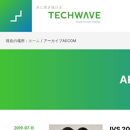
Skip
Skip
Skip
Skip
共に突き抜ける
to
to
to
to
primary
main
primary
footer
navigation
content
sidebar
現在の場所：
ホーム
/
アーカイブAECOM
A
2019-07-11
IVS 