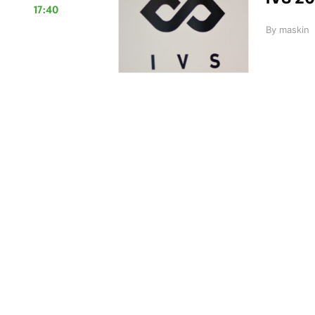
17:40
By
maskin