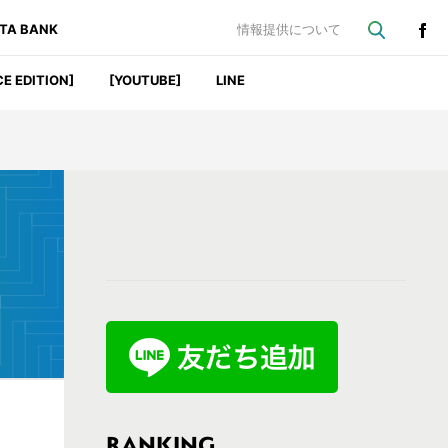
ATA BANK
情報提供について
CE EDITION]
[YOUTUBE]
LINE
最
初
の
サ
イ
ド
バ
RANKING
）