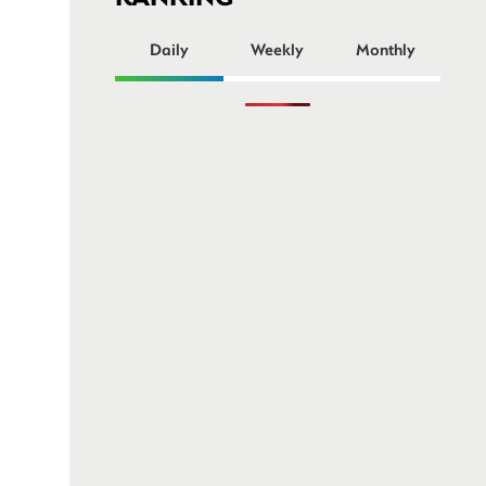
ー
Daily
Weekly
Monthly