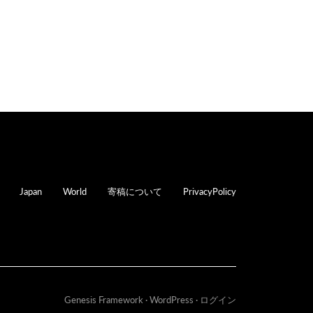
oter
Japan
World
寄稿について
PrivacyPolicy
Genesis Framework
·
WordPress
·
ログイン