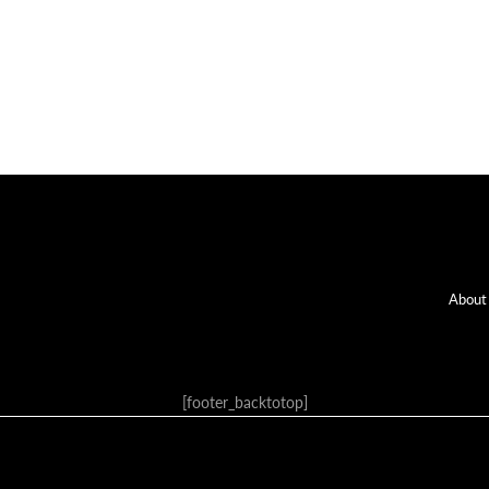
Fo
About
[footer_backtotop]