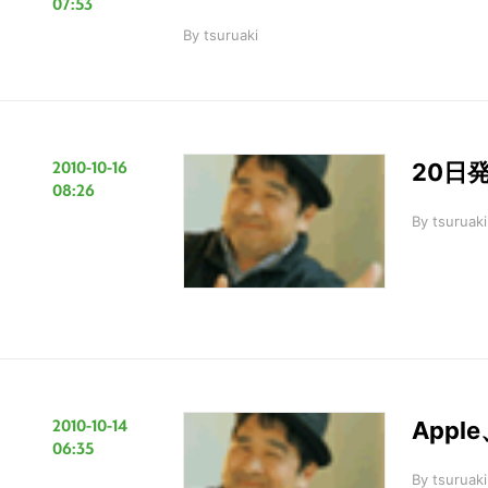
07:53
の
サ
By
tsuruaki
イ
ト
を
検
2010-10-16
20日
索
08:26
す
By
tsuruaki
る
2010-10-14
App
06:35
By
tsuruaki