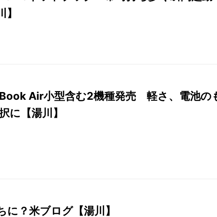
川】
cBook Air小型含む2機種発売 軽さ、電池の
択に【湯川】
長持ちに？米ブログ【湯川】