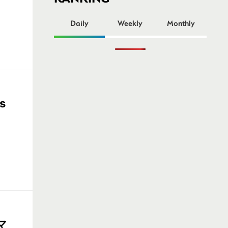
ー
Daily
Weekly
Monthly
s
マ