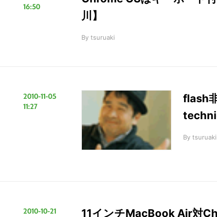
16:50
川】
By
tsuruaki
2010-11-05
flas
11:27
tech
By
tsuruaki
2010-10-21
11インチMacBook Ai