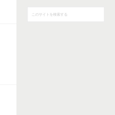
こ
の
サ
イ
ト
を
検
索
す
る