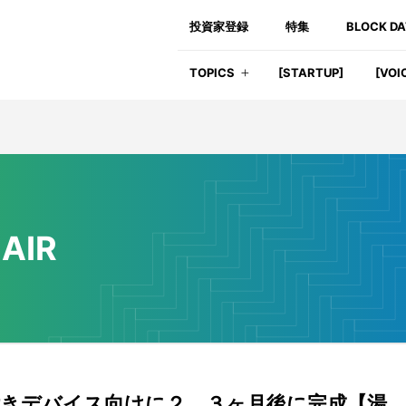
投資家登録
特集
BLOCK D
TOPICS
[STARTUP]
[VOI
AIR
ード付きデバイス向けに２，３ヶ月後に完成【湯