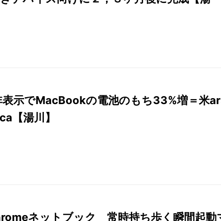
h非表示でMacBookの電池のもち33%増＝米ar
nica【湯川】
r対Chromeネットブック 常時持ち歩く瞬間起動