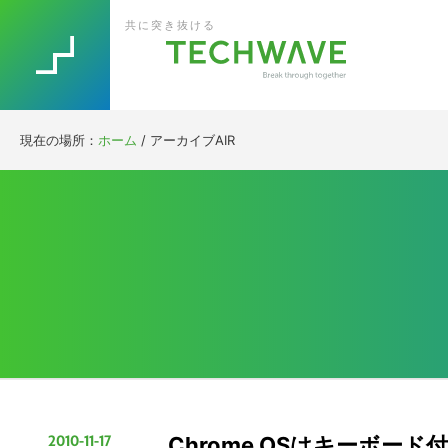
Skip
Skip
Skip
Skip
共に突き抜ける
to
to
to
to
primary
main
primary
footer
navigation
content
sidebar
現在の場所：
ホーム
/
アーカイブAIR
2010-11-17
Chrome OSはキーボ