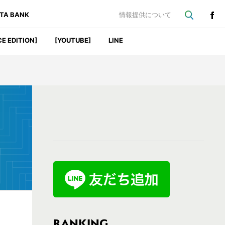
ATA BANK
情報提供について
CE EDITION]
[YOUTUBE]
LINE
最
初
の
サ
イ
ド
バ
RANKING