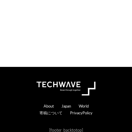
索
す
る
Footer
About
Japan
World
寄稿について
PrivacyPolicy
[footer_backtotop]