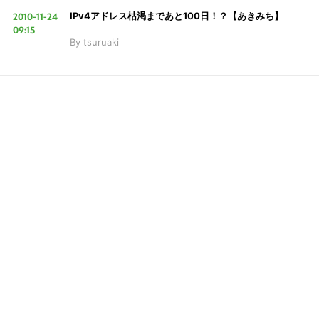
2010-11-24
IPv4アドレス枯渇まであと100日！？【あきみち】
09:15
By
tsuruaki
LINE
暗号資産
投資家登録
Drone
特集
VR/AR
こ
Block Data Bank
の
サ
イ
ト
を
検