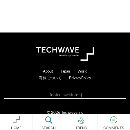
る
Footer
About
Japan
World
寄稿について
PrivacyPolicy
[footer_backtotop]
© 2026 Techwave.inc
Genesis Framework
·
WordPress
·
ログイン
HOME
SEARCH
COMMENTS
TREND