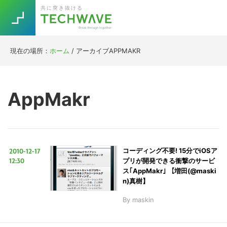
Skip
Skip
Skip
Skip
共に突き抜ける
to
to
to
to
primary
main
primary
footer
navigation
content
sidebar
現在の場所：
ホーム
/
アーカイブAPPMAKR
Trend
今話題の注目キーワード
Keywords
AppMakr
5G
Asana
テレワーク
TOPICS
ニューノーマル
2010-12-17
コーディング不要! 15分でiOSア
[Startup]
RE:LIFE
12:30
プリが開発できる衝撃のサービ
ス｢AppMakr｣ 【増田(@maski
n)真樹】
[Voice Edition]
Re:Work
By
maskin
Daily
Weekly
Monthly
[YouTube]
AI