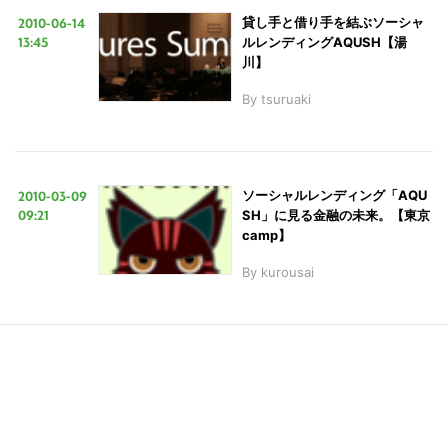
2010-06-14
貸し手と借り手を結ぶソーシャ
13:45
ルレンディングAQUSH【湯
川】
LINE
暗号資産
By
tsuruaki
投資家登録
Drone
2010-03-09
ソーシャルレンディング「AQU
特集
VR/AR
09:21
SH」に見る金融の未来。【東京
camp】
Block Data Bank
By
kurousai
こ
の
サ