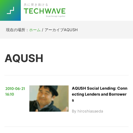
Skip
Skip
Skip
Skip
共に突き抜ける
to
to
to
to
primary
main
primary
footer
navigation
content
sidebar
現在の場所：
ホーム
/
アーカイブAQUSH
Trend
今話題の注目キーワード
Keywords
AQUSH
5G
Asana
テレワーク
TOPICS
ニューノーマル
2010-06-21
AQUSH Social Lending: Conn
[Startup]
RE:LIFE
16:10
ecting Lenders and Borrower
s
By
hiroshiasaeda
[Voice Edition]
Re:Work
Daily
Weekly
Monthly
[YouTube]
AI