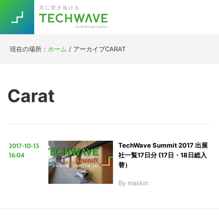
Skip
Skip
Skip
Skip
共に突き抜ける
to
to
to
to
primary
main
primary
footer
navigation
content
sidebar
現在の場所：
ホーム
/
アーカイブCARAT
Trend
今話題の注目キーワード
Keywords
Carat
5G
Asana
テレワーク
TOPICS
ニューノーマル
2017-10-13
TechWave Summit 2017 出展
[Startup]
RE:LIFE
16:04
社一覧17日分 (17日・18日総入
替）
By
maskin
[Voice Edition]
Re:Work
Daily
Weekly
Monthly
こ
[YouTube]
AI