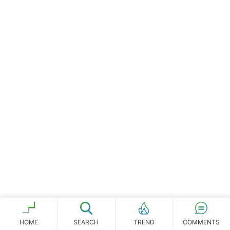
の
サ
イ
LINE
暗号資産
ト
を
投資家登録
Drone
検
索
す
特集
VR/AR
る
Block Data Bank
HOME
SEARCH
COMMENTS
TREND