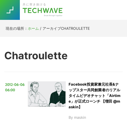
Skip
Skip
Skip
Skip
共に突き抜ける
to
to
to
to
primary
main
primary
footer
navigation
content
sidebar
現在の場所：
ホーム
/
アーカイブCHATROULETTE
Trend
今話題の注目キーワード
Keywords
Chatroulette
5G
Asana
テレワーク
TOPICS
ニューノーマル
2012-06-06
Facebook投資家兼元社長&ナ
[Startup]
RE:LIFE
06:00
ップスター共同創業者のリアル
タイムビデオチャット「Airtim
e」が正式ローンチ 【増田 @m
[Voice Edition]
Re:Work
askin】
Daily
Weekly
Monthly
By
maskin
[YouTube]
AI