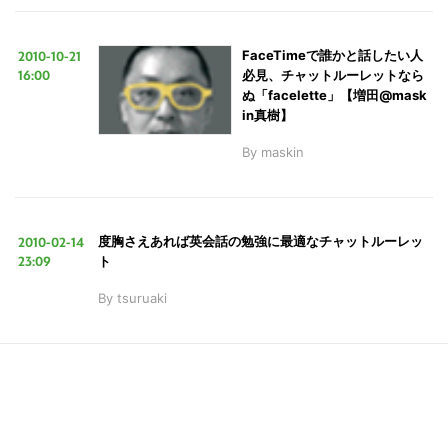
2010-10-21
FaceTimeで誰かと話したい人
LINE
暗号資産
16:00
必見、チャットルーレットなら
ぬ「facelette」【増田@mask
in真樹】
投資家登録
Drone
By
maskin
特集
VR/AR
2010-02-14
度胸さえあれば英会話の勉強に最適なチャットルーレッ
23:09
ト
Block Data Bank
By
tsuruaki
こ
の
サ