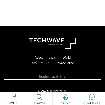
る
Footer
About
Japan
World
寄稿について
PrivacyPolicy
[footer_backtotop]
© 2026 Techwave.inc
Genesis Framework
·
WordPress
·
ログイン
HOME
SEARCH
COMMENTS
TREND