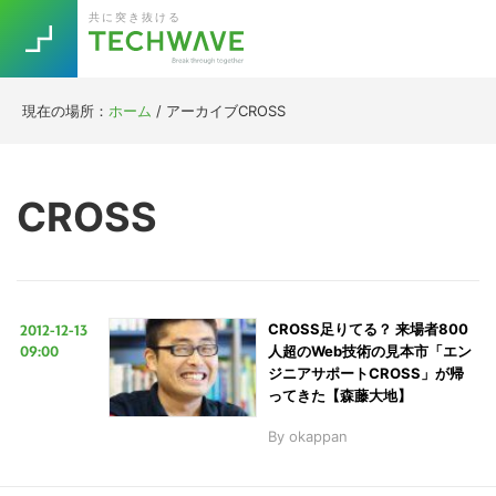
Skip
Skip
Skip
Skip
共に突き抜ける
to
to
to
to
primary
main
primary
footer
navigation
content
sidebar
現在の場所：
ホーム
/
アーカイブCROSS
Trend
今話題の注目キーワード
Keywords
CROSS
5G
Asana
テレワーク
TOPICS
ニューノーマル
2012-12-13
CROSS足りてる？ 来場者800
[Startup]
RE:LIFE
09:00
人超のWeb技術の見本市「エン
ジニアサポートCROSS」が帰
ってきた【森藤大地】
[Voice Edition]
Re:Work
By
okappan
Daily
Weekly
Monthly
[YouTube]
AI