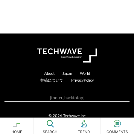
る
Footer
About
Japan
World
寄稿について
PrivacyPolicy
[footer_backtotop]
© 2026 Techwave.inc
Genesis Framework
·
WordPress
·
ログイン
HOME
SEARCH
COMMENTS
TREND