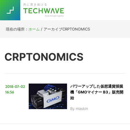
Skip
Skip
Skip
Skip
共に突き抜ける
to
to
to
to
primary
main
primary
footer
navigation
content
sidebar
現在の場所：
ホーム
/
アーカイブCRPTONOMICS
Trend
今話題の注目キーワード
Keywords
CRPTONOMICS
5G
Asana
テレワーク
TOPICS
ニューノーマル
2018-07-02
パワーアップした仮想通貨採掘
[Startup]
RE:LIFE
16:56
機「GMOマイナー B3」販売開
始
By
maskin
[Voice Edition]
Re:Work
Daily
Weekly
Monthly
[YouTube]
AI