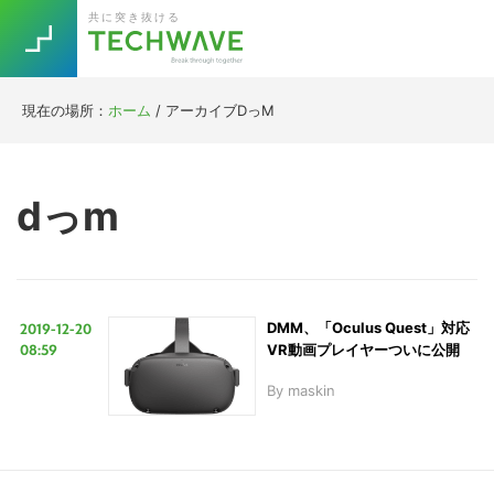
Skip
Skip
Skip
Skip
共に突き抜ける
to
to
to
to
primary
main
primary
footer
navigation
content
sidebar
現在の場所：
ホーム
/
アーカイブDっM
Trend
今話題の注目キーワード
Keywords
dっm
5G
Asana
テレワーク
TOPICS
ニューノーマル
2019-12-20
DMM、「Oculus Quest」対応
[Startup]
RE:LIFE
08:59
VR動画プレイヤーついに公開
By
maskin
[Voice Edition]
Re:Work
Daily
Weekly
Monthly
[YouTube]
AI