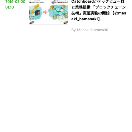
検
2016-03-20
Catchboardがテックビューロ
01:10
と業務提携 「ブロックチェーン
索
技術」実証実験の開始 【@mas
す
aki_hamasaki】
る
By
Masaki Hamasaki