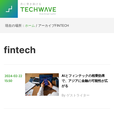
Skip
Skip
Skip
Skip
共に突き抜ける
to
to
to
to
primary
main
primary
footer
navigation
content
sidebar
現在の場所：
ホーム
/
アーカイブFINTECH
Trend
今話題の注目キーワード
Keywords
fintech
5G
Asana
テレワーク
TOPICS
ニューノーマル
2024-02-22
AIとフィンテックの相乗効果
[Startup]
RE:LIFE
15:50
で、アジアに金融の可能性が広
がる
By
ゲストライター
[Voice Edition]
Re:Work
Daily
Weekly
Monthly
[YouTube]
AI