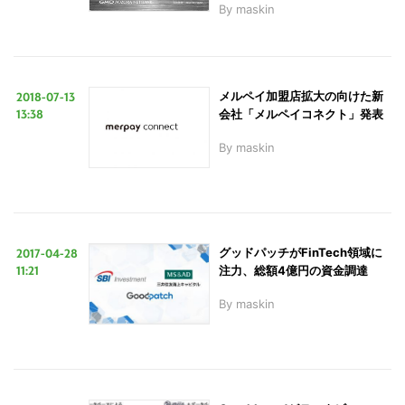
By
maskin
2018-07-13
メルペイ加盟店拡大の向けた新
13:38
会社「メルペイコネクト」発表
By
maskin
2017-04-28
グッドパッチがFinTech領域に
こ
11:21
注力、総額4億円の資金調達
の
By
maskin
サ
イ
ト
を