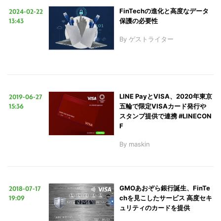
2024-02-22
FinTechの進化と高度なデータ
13:43
保護の必要性
LINE
暗号資産
By
ゲストライター
投資家登録
Drone
2019-06-27
LINE PayとVISA、2020年東京
特集
VR/AR
15:36
五輪で限定VISAカード発行や
スタンプ提供で連携 #LINECON
F
Block Data Bank
By
maskin
2018-07-17
GMOあおぞら銀行誕生、FinTe
19:09
chを見こしたサービス 高度セキ
ュリティのカードを提供