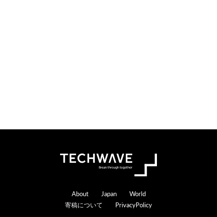
Footer
About
Japan
World
寄稿について
PrivacyPolicy