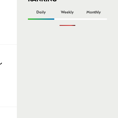
ー
Daily
Weekly
Monthly
し