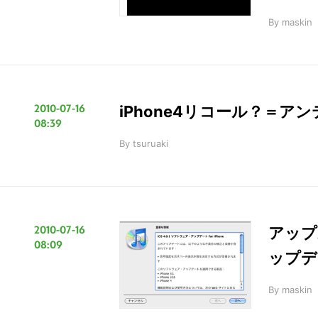
を
By
maskin
検
索
す
る
2010-07-16
iPhone4リコール？＝ア
08:39
By
tsuruaki
2010-07-16
アップ
08:09
ップデ
By
maskin