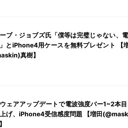
ーブ・ジョブズ氏「僕等は完璧じゃない、
」とiPhone4用ケースを無料プレゼント 【
askin)真樹】
ウェアアップデートで電波強度バー1~2本目
げ、iPhone4受信感度問題 【増田(@mask
樹】