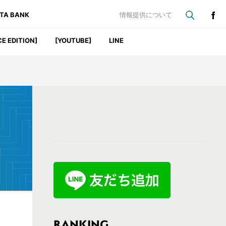
ATA BANK
情報提供について
CE EDITION]
[YOUTUBE]
LINE
最
初
の
サ
イ
ド
バ
RANKING