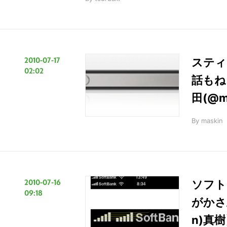
2010-07-17
スティ
02:02
話もね
田(@m
By
maskin
こ
の
2010-07-16
ソフト
09:18
サ
がかさ上
イ
n)真
ト