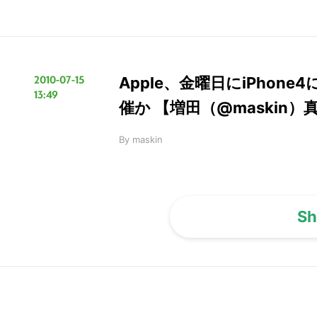
2010-07-15
Apple、金曜日にiPho
13:49
催か 【増田（@maskin）
By
maskin
Sh