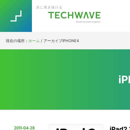
Skip
Skip
Skip
Skip
共に突き抜ける
to
to
to
to
primary
main
primary
footer
navigation
content
sidebar
現在の場所：
ホーム
/
アーカイブIPHONE4
i
2011-04-28
iPa