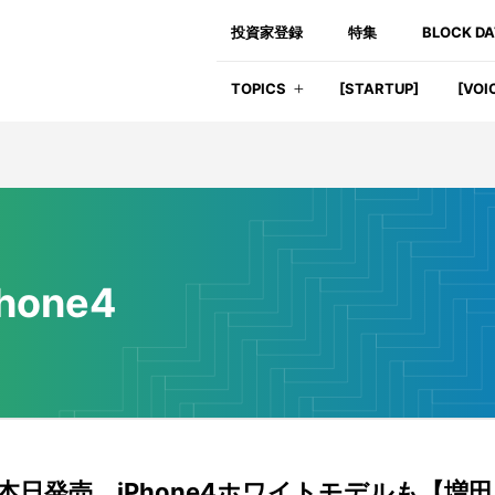
投資家登録
特集
BLOCK D
TOPICS
[STARTUP]
[VOI
Phone4
d2 本日発売、iPhone4ホワイトモデルも【増田