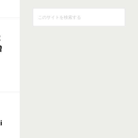
こ
の
サ
電
イ
ト
増
を
検
索
す
る
i