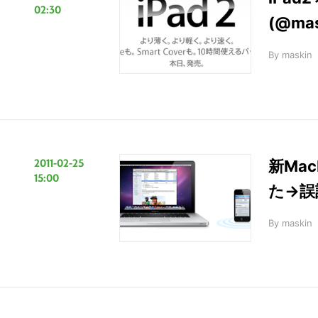
02:30
(@ma
By
maskin
2011-02-25
新Mac
15:00
た→誤
By
maskin