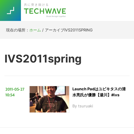
Skip
Skip
Skip
Skip
共に突き抜ける
to
to
to
to
primary
main
primary
footer
navigation
content
sidebar
現在の場所：
ホーム
/
アーカイブIVS2011SPRING
Trend
今話題の注目キーワード
Keywords
IVS2011spring
5G
Asana
テレワーク
TOPICS
ニューノーマル
2011-05-27
Launch Padはユビキタスの清
[Startup]
RE:LIFE
10:54
水亮氏が優勝【湯川】#ivs
By
tsuruaki
[Voice Edition]
Re:Work
Daily
Weekly
Monthly
[YouTube]
AI