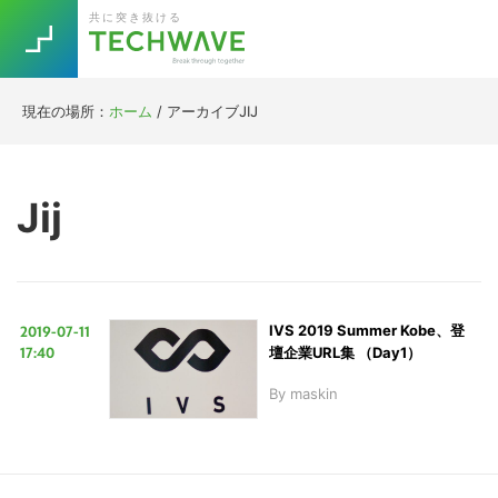
Skip
Skip
Skip
Skip
共に突き抜ける
to
to
to
to
primary
main
primary
footer
navigation
content
sidebar
現在の場所：
ホーム
/
アーカイブJIJ
Trend
今話題の注目キーワード
Keywords
Jij
5G
Asana
テレワーク
TOPICS
ニューノーマル
2019-07-11
IVS 2019 Summer Kobe、登
[Startup]
RE:LIFE
17:40
壇企業URL集 （Day1）
By
maskin
[Voice Edition]
Re:Work
Daily
Weekly
Monthly
[YouTube]
AI