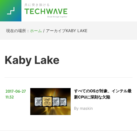
Skip
Skip
Skip
Skip
共に突き抜ける
to
to
to
to
primary
main
primary
footer
navigation
content
sidebar
現在の場所：
ホーム
/
アーカイブKABY LAKE
Trend
今話題の注目キーワード
Keywords
Kaby Lake
5G
Asana
テレワーク
TOPICS
ニューノーマル
2017-06-27
すべてのOSが対象、インテル最
[Startup]
RE:LIFE
11:32
新CPUに深刻な欠陥
By
maskin
[Voice Edition]
Re:Work
Daily
Weekly
Monthly
[YouTube]
AI