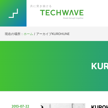
Skip
Skip
Skip
Skip
共に突き抜ける
to
to
to
to
primary
main
primary
footer
navigation
content
sidebar
現在の場所：
ホーム
/
アーカイブKUROHUNE
KU
2013-07-22
KUR