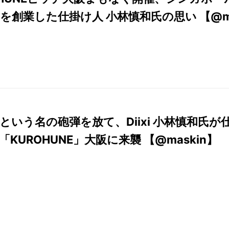
ixiを創業した仕掛け人 小林慎和氏の思い 【@
】
という名の砲弾を放て、Diixi 小林慎和氏が
「KUROHUNE」大阪に来襲 【@maskin】