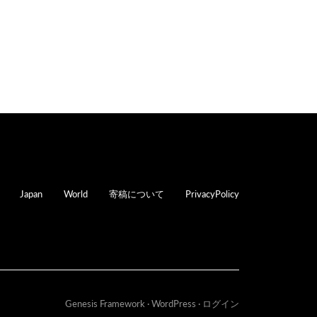
oter
Japan
World
寄稿について
PrivacyPolicy
Genesis Framework
·
WordPress
·
ログイン