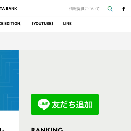
ATA BANK
情報提供について
CE EDITION]
[YOUTUBE]
LINE
最
初
の
サ
イ
ド
バ
RANKING
ル