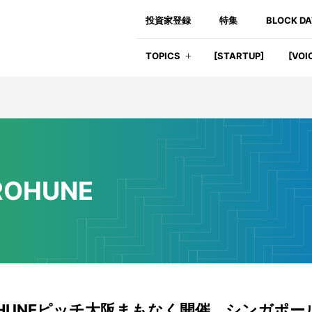
投資家登録
特集
BLOCK D
TOPICS
[STARTUP]
[VOI
ROHUNE
OHUNEピッチ大阪まもなく開催、シンガポー