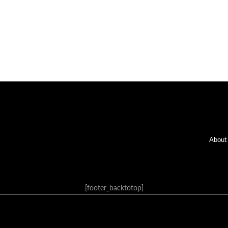
Fo
About
[footer_backtotop]