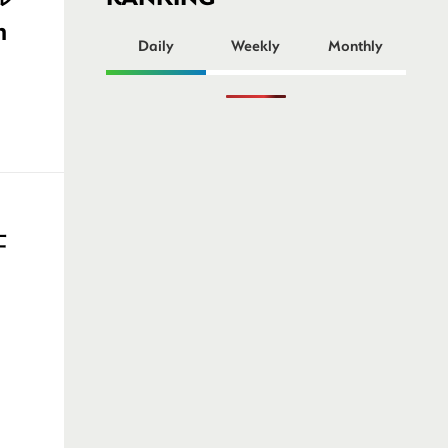
ー
m
Daily
Weekly
Monthly
仕