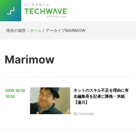
Skip
Skip
Skip
Skip
共に突き抜ける
to
to
to
to
primary
main
primary
footer
navigation
content
sidebar
現在の場所：
ホーム
/
アーカイブMARIMOW
Trend
今話題の注目キーワード
Keywords
Marimow
5G
Asana
テレワーク
TOPICS
ニューノーマル
2010-10-10
ネットのスキル不足を理由に有
[Startup]
RE:LIFE
10:35
名編集長を記者に降格・米紙
【湯川】
By
tsuruaki
[Voice Edition]
Re:Work
Daily
Weekly
Monthly
[YouTube]
AI