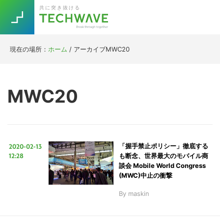
Skip
Skip
Skip
Skip
共に突き抜ける
to
to
to
to
primary
main
primary
footer
navigation
content
sidebar
現在の場所：
ホーム
/
アーカイブMWC20
Trend
今話題の注目キーワード
Keywords
MWC20
5G
Asana
テレワーク
TOPICS
ニューノーマル
2020-02-13
「握手禁止ポリシー」徹底する
[Startup]
RE:LIFE
12:28
も断念、世界最大のモバイル商
談会 Mobile World Congress
(MWC)中止の衝撃
[Voice Edition]
Re:Work
By
maskin
Daily
Weekly
Monthly
[YouTube]
AI