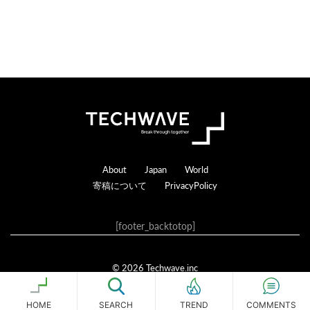
る
Footer
About
Japan
World
寄稿について
PrivacyPolicy
[footer_backtotop]
© 2026 Techwave.inc
Genesis Framework
·
WordPress
·
ログイン
HOME
SEARCH
COMMENTS
TREND