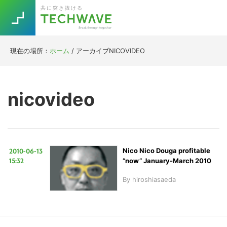
Skip
Skip
Skip
Skip
共に突き抜ける
to
to
to
to
primary
main
primary
footer
navigation
content
sidebar
現在の場所：
ホーム
/
アーカイブNICOVIDEO
Trend
今話題の注目キーワード
Keywords
nicovideo
5G
Asana
テレワーク
TOPICS
ニューノーマル
2010-06-13
Nico Nico Douga profitable
[Startup]
RE:LIFE
15:32
“now” January-March 2010
By
hiroshiasaeda
[Voice Edition]
Re:Work
Daily
Weekly
Monthly
[YouTube]
AI