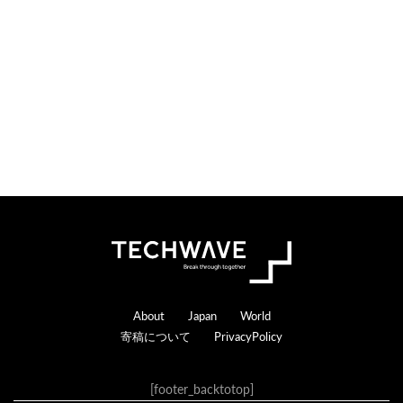
索
す
る
Footer
About
Japan
World
寄稿について
PrivacyPolicy
[footer_backtotop]