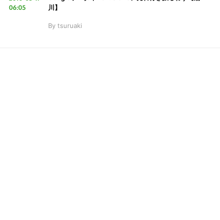
06:05
川】
By
tsuruaki
LINE
暗号資産
投資家登録
Drone
特集
VR/AR
こ
Block Data Bank
の
サ
イ
ト
を
検