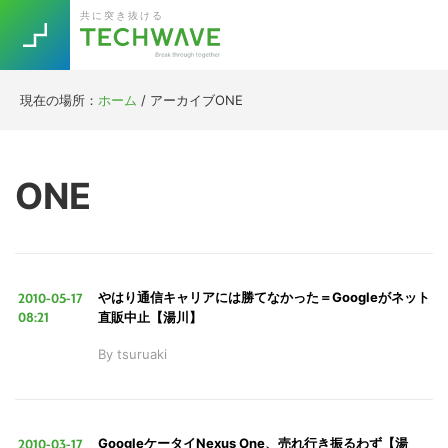
Skip
Skip
Skip
Skip
共に突き抜ける
to
to
to
to
primary
main
primary
footer
navigation
content
sidebar
現在の場所：
ホーム
/
アーカイブONE
Trend
今話題の注目キーワード
Keywords
ONE
5G
Asana
テレワーク
TOPICS
ニューノーマル
2010-05-17
やはり通信キャリアには勝てなかった＝Googleがネット
[Startup]
RE:LIFE
08:21
直販中止【湯川】
By
tsuruaki
[Voice Edition]
Re:Work
Daily
Weekly
Monthly
2010-03-17
GoogleケータイNexus One、売れ行き振るわず【湯
[YouTube]
AI