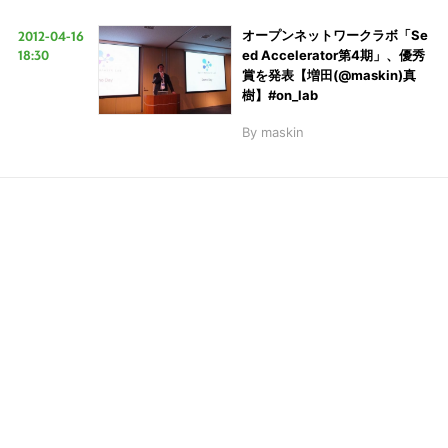
2012-04-16
オープンネットワークラボ「Se
18:30
ed Accelerator第4期」、優秀
LINE
暗号資産
賞を発表【増田(@maskin)真
樹】#on_lab
By
maskin
投資家登録
Drone
特集
VR/AR
Block Data Bank
こ
の
サ
イ
ト
を