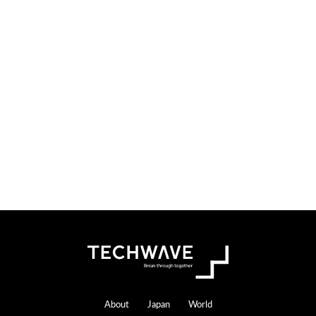
検
索
す
る
Footer
About
Japan
World