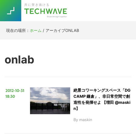
Skip
Skip
Skip
Skip
共に突き抜ける
to
to
to
to
primary
main
primary
footer
navigation
content
sidebar
現在の場所：
ホーム
/
アーカイブONLAB
Trend
今話題の注目キーワード
Keywords
onlab
5G
Asana
テレワーク
TOPICS
ニューノーマル
2012-10-31
絶景コワーキングスペース「DG
[Startup]
RE:LIFE
18:30
CAMP 鎌倉」、非日常空間で創
造性を発揮せよ 【増田 @maski
n】
[Voice Edition]
Re:Work
By
maskin
Daily
Weekly
Monthly
[YouTube]
AI